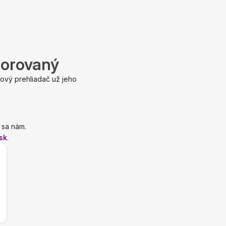
porovaný
ový prehliadač už jeho
 sa nám.
sk
.