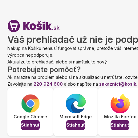
Váš prehliadač už nie je pod
Nákup na Košíku nemusí fungovať správne, pretože váš internet
výrobca nepodporuje.
Aktualizujte prehliadač, alebo si nainštalujte nový.
Potrebujete pomôcť?
Ak narazíte na problém alebo si na aktualizáciu netrúfate, ozvite
Zavolajte na
220 924 600
alebo napíšte na
zakaznici@kosik.
Google Chrome
Microsoft Edge
Mozilla Firefox
Stiahnuť
Stiahnuť
Stiahnuť