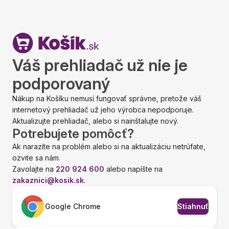
Váš prehliadač už nie je
podporovaný
Nákup na Košíku nemusí fungovať správne, pretože váš
internetový prehliadač už jeho výrobca nepodporuje.
Aktualizujte prehliadač, alebo si nainštalujte nový.
Potrebujete pomôcť?
Ak narazíte na problém alebo si na aktualizáciu netrúfate,
ozvite sa nám.
Zavolajte na
220 924 600
alebo napíšte na
zakaznici@kosik.sk
.
Google Chrome
Stiahnuť