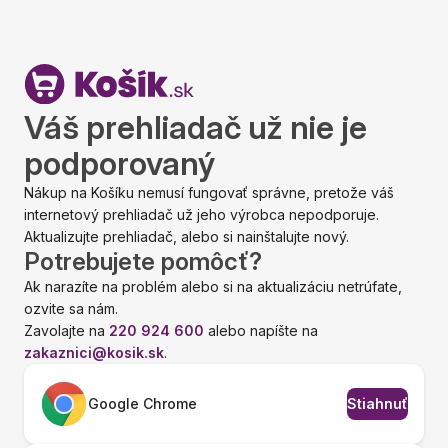
Váš prehliadač už nie je
podporovaný
Nákup na Košíku nemusí fungovať správne, pretože váš
internetový prehliadač už jeho výrobca nepodporuje.
Aktualizujte prehliadač, alebo si nainštalujte nový.
Potrebujete pomôcť?
Ak narazíte na problém alebo si na aktualizáciu netrúfate,
ozvite sa nám.
Zavolajte na
220 924 600
alebo napíšte na
zakaznici@kosik.sk
.
Google Chrome
Stiahnuť