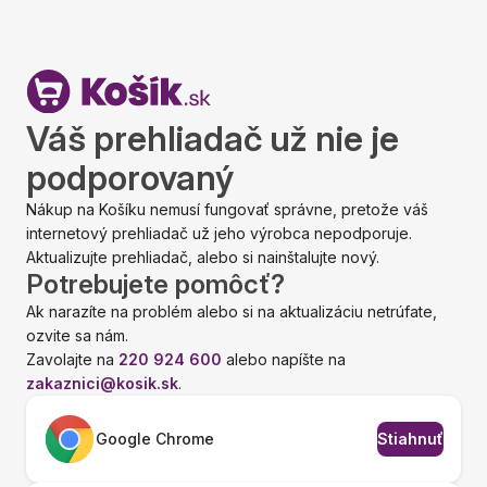
Váš prehliadač už nie je
podporovaný
Nákup na Košíku nemusí fungovať správne, pretože váš
internetový prehliadač už jeho výrobca nepodporuje.
Aktualizujte prehliadač, alebo si nainštalujte nový.
Potrebujete pomôcť?
Ak narazíte na problém alebo si na aktualizáciu netrúfate,
ozvite sa nám.
Zavolajte na
220 924 600
alebo napíšte na
zakaznici@kosik.sk
.
Google Chrome
Stiahnuť