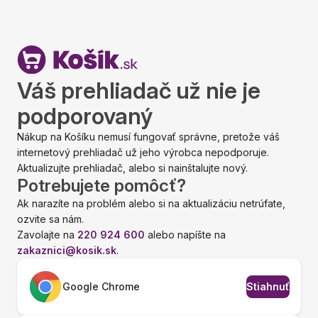
Váš prehliadač už nie je
podporovaný
Nákup na Košíku nemusí fungovať správne, pretože váš
internetový prehliadač už jeho výrobca nepodporuje.
Aktualizujte prehliadač, alebo si nainštalujte nový.
Potrebujete pomôcť?
Ak narazíte na problém alebo si na aktualizáciu netrúfate,
ozvite sa nám.
Zavolajte na
220 924 600
alebo napíšte na
zakaznici@kosik.sk
.
Google Chrome
Stiahnuť