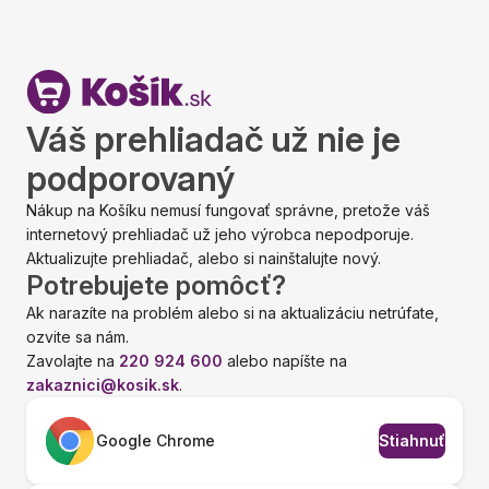
Váš prehliadač už nie je
podporovaný
Nákup na Košíku nemusí fungovať správne, pretože váš
internetový prehliadač už jeho výrobca nepodporuje.
Aktualizujte prehliadač, alebo si nainštalujte nový.
Potrebujete pomôcť?
Ak narazíte na problém alebo si na aktualizáciu netrúfate,
ozvite sa nám.
Zavolajte na
220 924 600
alebo napíšte na
zakaznici@kosik.sk
.
Google Chrome
Stiahnuť