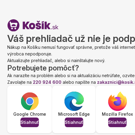
Váš prehliadač už nie je pod
Nákup na Košíku nemusí fungovať správne, pretože váš internet
výrobca nepodporuje.
Aktualizujte prehliadač, alebo si nainštalujte nový.
Potrebujete pomôcť?
Ak narazíte na problém alebo si na aktualizáciu netrúfate, ozvite
Zavolajte na
220 924 600
alebo napíšte na
zakaznici@kosik.
Google Chrome
Microsoft Edge
Mozilla Firefox
Stiahnuť
Stiahnuť
Stiahnuť