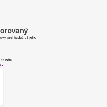
porovaný
ový prehliadač už jeho
 sa nám.
sk
.