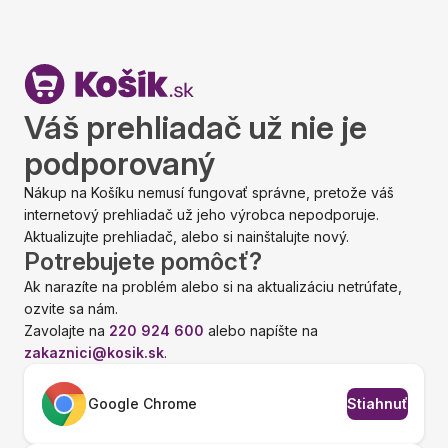
Váš prehliadač už nie je
podporovaný
Nákup na Košíku nemusí fungovať správne, pretože váš
internetový prehliadač už jeho výrobca nepodporuje.
Aktualizujte prehliadač, alebo si nainštalujte nový.
Potrebujete pomôcť?
Ak narazíte na problém alebo si na aktualizáciu netrúfate,
ozvite sa nám.
Zavolajte na
220 924 600
alebo napíšte na
zakaznici@kosik.sk
.
Google Chrome
Stiahnuť