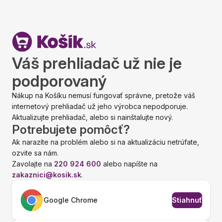
Váš prehliadač už nie je
podporovaný
Nákup na Košíku nemusí fungovať správne, pretože váš
internetový prehliadač už jeho výrobca nepodporuje.
Aktualizujte prehliadač, alebo si nainštalujte nový.
Potrebujete pomôcť?
Ak narazíte na problém alebo si na aktualizáciu netrúfate,
ozvite sa nám.
Zavolajte na
220 924 600
alebo napíšte na
zakaznici@kosik.sk
.
Google Chrome
Stiahnuť