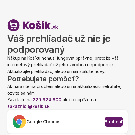
Váš prehliadač už nie je
podporovaný
Nákup na Košíku nemusí fungovať správne, pretože váš
internetový prehliadač už jeho výrobca nepodporuje.
Aktualizujte prehliadač, alebo si nainštalujte nový.
Potrebujete pomôcť?
Ak narazíte na problém alebo si na aktualizáciu netrúfate,
ozvite sa nám.
Zavolajte na
220 924 600
alebo napíšte na
zakaznici@kosik.sk
.
Google Chrome
Stiahnuť