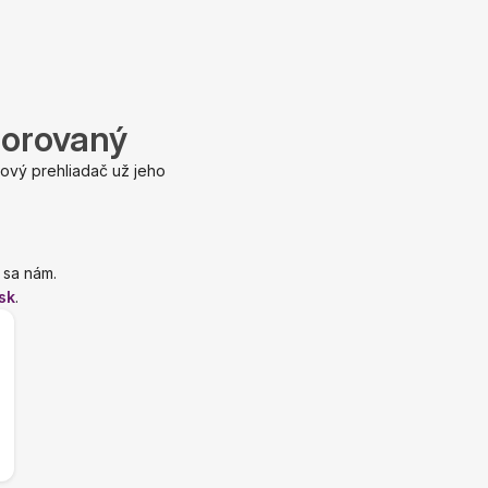
porovaný
ový prehliadač už jeho
 sa nám.
sk
.