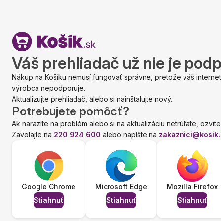
Váš prehliadač už nie je pod
Nákup na Košíku nemusí fungovať správne, pretože váš internet
výrobca nepodporuje.
Aktualizujte prehliadač, alebo si nainštalujte nový.
Potrebujete pomôcť?
Ak narazíte na problém alebo si na aktualizáciu netrúfate, ozvite
Zavolajte na
220 924 600
alebo napíšte na
zakaznici@kosik.
Google Chrome
Microsoft Edge
Mozilla Firefox
Stiahnuť
Stiahnuť
Stiahnuť