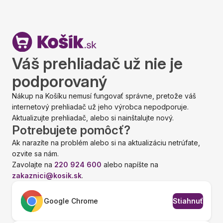
Váš prehliadač už nie je
podporovaný
Nákup na Košíku nemusí fungovať správne, pretože váš
internetový prehliadač už jeho výrobca nepodporuje.
Aktualizujte prehliadač, alebo si nainštalujte nový.
Potrebujete pomôcť?
Ak narazíte na problém alebo si na aktualizáciu netrúfate,
ozvite sa nám.
Zavolajte na
220 924 600
alebo napíšte na
zakaznici@kosik.sk
.
Google Chrome
Stiahnuť