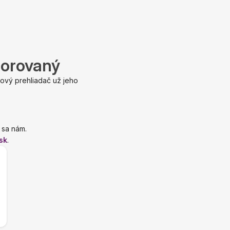
porovaný
ový prehliadač už jeho
 sa nám.
sk
.