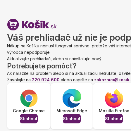
Váš prehliadač už nie je pod
Nákup na Košíku nemusí fungovať správne, pretože váš internet
výrobca nepodporuje.
Aktualizujte prehliadač, alebo si nainštalujte nový.
Potrebujete pomôcť?
Ak narazíte na problém alebo si na aktualizáciu netrúfate, ozvite
Zavolajte na
220 924 600
alebo napíšte na
zakaznici@kosik.
Google Chrome
Microsoft Edge
Mozilla Firefox
Stiahnuť
Stiahnuť
Stiahnuť