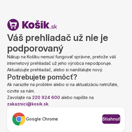
Váš prehliadač už nie je
podporovaný
Nákup na Košíku nemusí fungovať správne, pretože váš
internetový prehliadač už jeho výrobca nepodporuje.
Aktualizujte prehliadač, alebo si nainštalujte nový.
Potrebujete pomôcť?
Ak narazíte na problém alebo si na aktualizáciu netrúfate,
ozvite sa nám.
Zavolajte na
220 924 600
alebo napíšte na
zakaznici@kosik.sk
.
Google Chrome
Stiahnuť