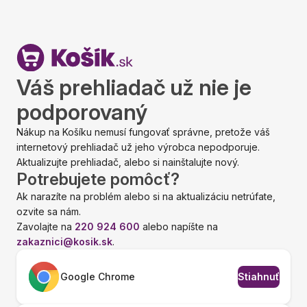
Váš prehliadač už nie je
podporovaný
Nákup na Košíku nemusí fungovať správne, pretože váš
internetový prehliadač už jeho výrobca nepodporuje.
Aktualizujte prehliadač, alebo si nainštalujte nový.
Potrebujete pomôcť?
Ak narazíte na problém alebo si na aktualizáciu netrúfate,
ozvite sa nám.
Zavolajte na
220 924 600
alebo napíšte na
zakaznici@kosik.sk
.
Google Chrome
Stiahnuť