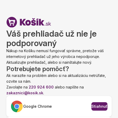
Váš prehliadač už nie je
podporovaný
Nákup na Košíku nemusí fungovať správne, pretože váš
internetový prehliadač už jeho výrobca nepodporuje.
Aktualizujte prehliadač, alebo si nainštalujte nový.
Potrebujete pomôcť?
Ak narazíte na problém alebo si na aktualizáciu netrúfate,
ozvite sa nám.
Zavolajte na
220 924 600
alebo napíšte na
zakaznici@kosik.sk
.
Google Chrome
Stiahnuť