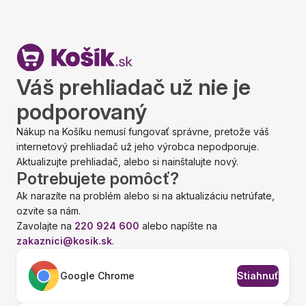
Váš prehliadač už nie je
podporovaný
Nákup na Košíku nemusí fungovať správne, pretože váš
internetový prehliadač už jeho výrobca nepodporuje.
Aktualizujte prehliadač, alebo si nainštalujte nový.
Potrebujete pomôcť?
Ak narazíte na problém alebo si na aktualizáciu netrúfate,
ozvite sa nám.
Zavolajte na
220 924 600
alebo napíšte na
zakaznici@kosik.sk
.
Google Chrome
Stiahnuť