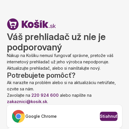
Váš prehliadač už nie je
podporovaný
Nákup na Košíku nemusí fungovať správne, pretože váš
internetový prehliadač už jeho výrobca nepodporuje.
Aktualizujte prehliadač, alebo si nainštalujte nový.
Potrebujete pomôcť?
Ak narazíte na problém alebo si na aktualizáciu netrúfate,
ozvite sa nám.
Zavolajte na
220 924 600
alebo napíšte na
zakaznici@kosik.sk
.
Google Chrome
Stiahnuť