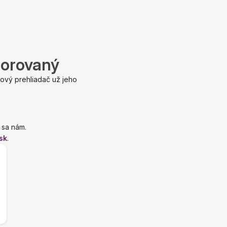
porovaný
ový prehliadač už jeho
 sa nám.
sk
.