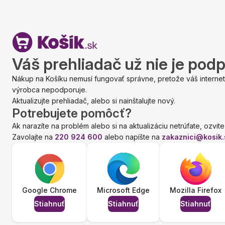
Váš prehliadač už nie je pod
Nákup na Košíku nemusí fungovať správne, pretože váš internet
výrobca nepodporuje.
Aktualizujte prehliadač, alebo si nainštalujte nový.
Potrebujete pomôcť?
Ak narazíte na problém alebo si na aktualizáciu netrúfate, ozvite
Zavolajte na
220 924 600
alebo napíšte na
zakaznici@kosik.
Google Chrome
Microsoft Edge
Mozilla Firefox
Stiahnuť
Stiahnuť
Stiahnuť