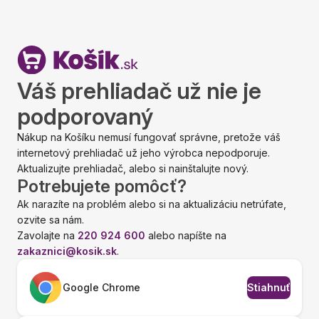
Váš prehliadač už nie je
podporovaný
Nákup na Košíku nemusí fungovať správne, pretože váš
internetový prehliadač už jeho výrobca nepodporuje.
Aktualizujte prehliadač, alebo si nainštalujte nový.
Potrebujete pomôcť?
Ak narazíte na problém alebo si na aktualizáciu netrúfate,
ozvite sa nám.
Zavolajte na
220 924 600
alebo napíšte na
zakaznici@kosik.sk
.
Google Chrome
Stiahnuť