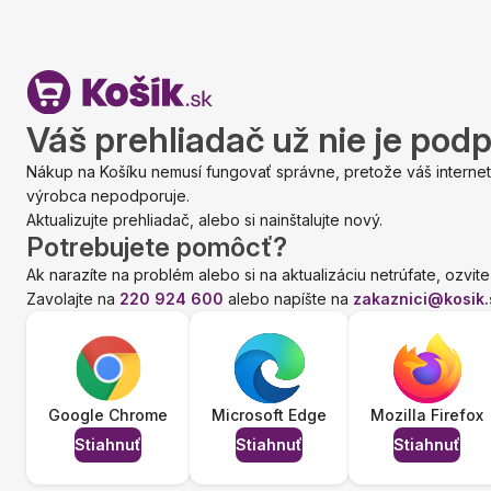
Váš prehliadač už nie je pod
Nákup na Košíku nemusí fungovať správne, pretože váš internet
výrobca nepodporuje.
Aktualizujte prehliadač, alebo si nainštalujte nový.
Potrebujete pomôcť?
Ak narazíte na problém alebo si na aktualizáciu netrúfate, ozvite
Zavolajte na
220 924 600
alebo napíšte na
zakaznici@kosik.
Google Chrome
Microsoft Edge
Mozilla Firefox
Stiahnuť
Stiahnuť
Stiahnuť