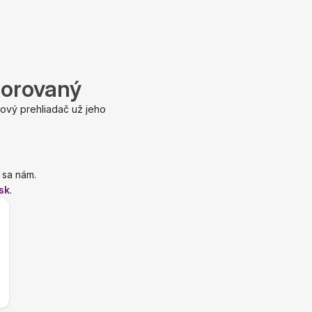
porovaný
ový prehliadač už jeho
 sa nám.
sk
.