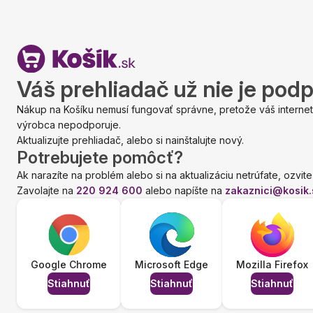
Váš prehliadač už nie je pod
Nákup na Košíku nemusí fungovať správne, pretože váš internet
výrobca nepodporuje.
Aktualizujte prehliadač, alebo si nainštalujte nový.
Potrebujete pomôcť?
Ak narazíte na problém alebo si na aktualizáciu netrúfate, ozvite
Zavolajte na
220 924 600
alebo napíšte na
zakaznici@kosik.
Google Chrome
Microsoft Edge
Mozilla Firefox
Stiahnuť
Stiahnuť
Stiahnuť