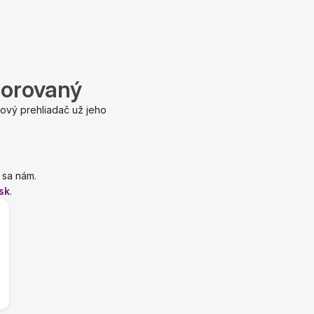
porovaný
ový prehliadač už jeho
 sa nám.
sk
.