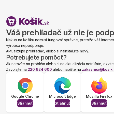
Váš prehliadač už nie je pod
Nákup na Košíku nemusí fungovať správne, pretože váš internet
výrobca nepodporuje.
Aktualizujte prehliadač, alebo si nainštalujte nový.
Potrebujete pomôcť?
Ak narazíte na problém alebo si na aktualizáciu netrúfate, ozvite
Zavolajte na
220 924 600
alebo napíšte na
zakaznici@kosik.
Google Chrome
Microsoft Edge
Mozilla Firefox
Stiahnuť
Stiahnuť
Stiahnuť