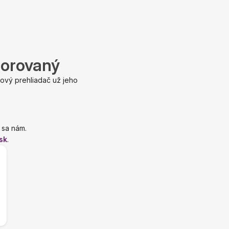
porovaný
ový prehliadač už jeho
 sa nám.
sk
.