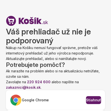
Váš prehliadač už nie je
podporovaný
Nákup na Košíku nemusí fungovať správne, pretože váš
internetový prehliadač už jeho výrobca nepodporuje.
Aktualizujte prehliadač, alebo si nainštalujte nový.
Potrebujete pomôcť?
Ak narazíte na problém alebo si na aktualizáciu netrúfate,
ozvite sa nám.
Zavolajte na
220 924 600
alebo napíšte na
zakaznici@kosik.sk
.
Google Chrome
Stiahnuť