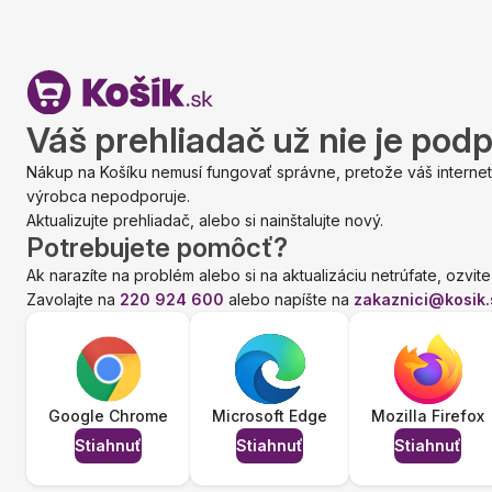
Váš prehliadač už nie je pod
Nákup na Košíku nemusí fungovať správne, pretože váš internet
výrobca nepodporuje.
Aktualizujte prehliadač, alebo si nainštalujte nový.
Potrebujete pomôcť?
Ak narazíte na problém alebo si na aktualizáciu netrúfate, ozvite
Zavolajte na
220 924 600
alebo napíšte na
zakaznici@kosik.
Google Chrome
Microsoft Edge
Mozilla Firefox
Stiahnuť
Stiahnuť
Stiahnuť