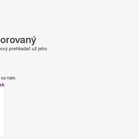
porovaný
ový prehliadač už jeho
 sa nám.
sk
.