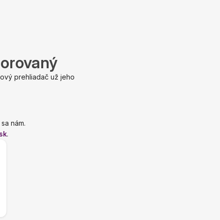
porovaný
ový prehliadač už jeho
 sa nám.
sk
.