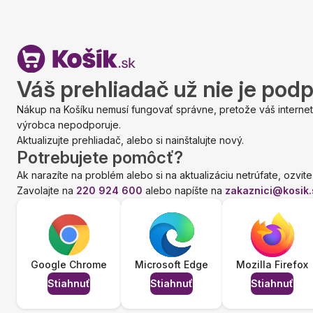
Váš prehliadač už nie je pod
Nákup na Košíku nemusí fungovať správne, pretože váš internet
výrobca nepodporuje.
Aktualizujte prehliadač, alebo si nainštalujte nový.
Potrebujete pomôcť?
Ak narazíte na problém alebo si na aktualizáciu netrúfate, ozvite
Zavolajte na
220 924 600
alebo napíšte na
zakaznici@kosik.
Google Chrome
Microsoft Edge
Mozilla Firefox
Stiahnuť
Stiahnuť
Stiahnuť