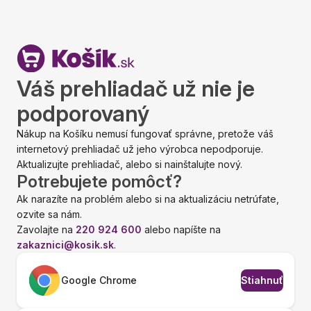
Váš prehliadač už nie je
podporovaný
Nákup na Košíku nemusí fungovať správne, pretože váš
internetový prehliadač už jeho výrobca nepodporuje.
Aktualizujte prehliadač, alebo si nainštalujte nový.
Potrebujete pomôcť?
Ak narazíte na problém alebo si na aktualizáciu netrúfate,
ozvite sa nám.
Zavolajte na
220 924 600
alebo napíšte na
zakaznici@kosik.sk
.
Google Chrome
Stiahnuť