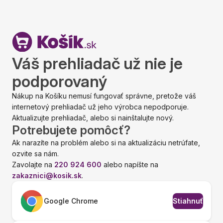
Váš prehliadač už nie je
podporovaný
Nákup na Košíku nemusí fungovať správne, pretože váš
internetový prehliadač už jeho výrobca nepodporuje.
Aktualizujte prehliadač, alebo si nainštalujte nový.
Potrebujete pomôcť?
Ak narazíte na problém alebo si na aktualizáciu netrúfate,
ozvite sa nám.
Zavolajte na
220 924 600
alebo napíšte na
zakaznici@kosik.sk
.
Google Chrome
Stiahnuť