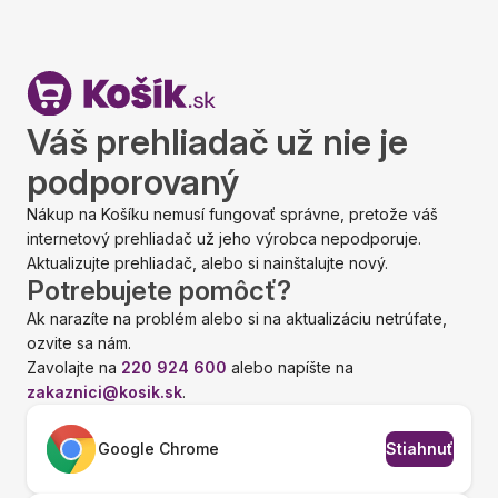
Váš prehliadač už nie je
podporovaný
Nákup na Košíku nemusí fungovať správne, pretože váš
internetový prehliadač už jeho výrobca nepodporuje.
Aktualizujte prehliadač, alebo si nainštalujte nový.
Potrebujete pomôcť?
Ak narazíte na problém alebo si na aktualizáciu netrúfate,
ozvite sa nám.
Zavolajte na
220 924 600
alebo napíšte na
zakaznici@kosik.sk
.
Google Chrome
Stiahnuť