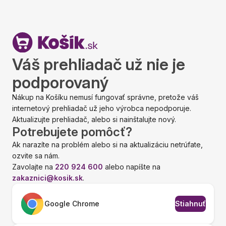
Váš prehliadač už nie je
podporovaný
Nákup na Košíku nemusí fungovať správne, pretože váš
internetový prehliadač už jeho výrobca nepodporuje.
Aktualizujte prehliadač, alebo si nainštalujte nový.
Potrebujete pomôcť?
Ak narazíte na problém alebo si na aktualizáciu netrúfate,
ozvite sa nám.
Zavolajte na
220 924 600
alebo napíšte na
zakaznici@kosik.sk
.
Google Chrome
Stiahnuť