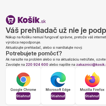
Váš prehliadač už nie je pod
Nákup na Košíku nemusí fungovať správne, pretože váš internet
výrobca nepodporuje.
Aktualizujte prehliadač, alebo si nainštalujte nový.
Potrebujete pomôcť?
Ak narazíte na problém alebo si na aktualizáciu netrúfate, ozvite
Zavolajte na
220 924 600
alebo napíšte na
zakaznici@kosik.
Google Chrome
Microsoft Edge
Mozilla Firefox
Stiahnuť
Stiahnuť
Stiahnuť