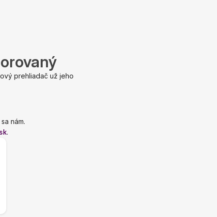
porovaný
ový prehliadač už jeho
 sa nám.
sk
.