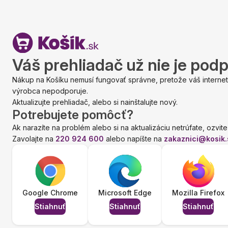
Váš prehliadač už nie je pod
Nákup na Košíku nemusí fungovať správne, pretože váš internet
výrobca nepodporuje.
Aktualizujte prehliadač, alebo si nainštalujte nový.
Potrebujete pomôcť?
Ak narazíte na problém alebo si na aktualizáciu netrúfate, ozvite
Zavolajte na
220 924 600
alebo napíšte na
zakaznici@kosik.
Google Chrome
Microsoft Edge
Mozilla Firefox
Stiahnuť
Stiahnuť
Stiahnuť