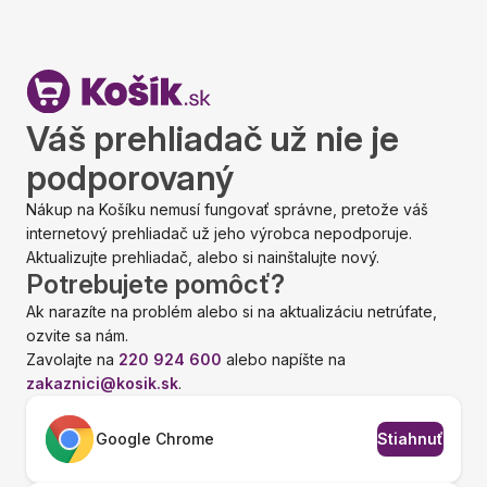
Váš prehliadač už nie je
podporovaný
Nákup na Košíku nemusí fungovať správne, pretože váš
internetový prehliadač už jeho výrobca nepodporuje.
Aktualizujte prehliadač, alebo si nainštalujte nový.
Potrebujete pomôcť?
Ak narazíte na problém alebo si na aktualizáciu netrúfate,
ozvite sa nám.
Zavolajte na
220 924 600
alebo napíšte na
zakaznici@kosik.sk
.
Google Chrome
Stiahnuť