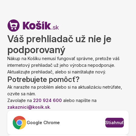
Váš prehliadač už nie je
podporovaný
Nákup na Košíku nemusí fungovať správne, pretože váš
internetový prehliadač už jeho výrobca nepodporuje.
Aktualizujte prehliadač, alebo si nainštalujte nový.
Potrebujete pomôcť?
Ak narazíte na problém alebo si na aktualizáciu netrúfate,
ozvite sa nám.
Zavolajte na
220 924 600
alebo napíšte na
zakaznici@kosik.sk
.
Google Chrome
Stiahnuť