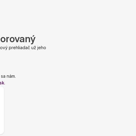
porovaný
ový prehliadač už jeho
 sa nám.
sk
.