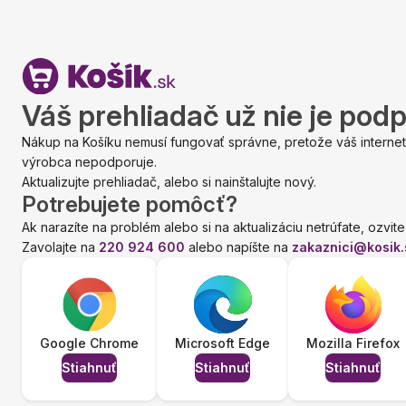
Váš prehliadač už nie je pod
Nákup na Košíku nemusí fungovať správne, pretože váš internet
výrobca nepodporuje.
Aktualizujte prehliadač, alebo si nainštalujte nový.
Potrebujete pomôcť?
Ak narazíte na problém alebo si na aktualizáciu netrúfate, ozvite
Zavolajte na
220 924 600
alebo napíšte na
zakaznici@kosik.
Google Chrome
Microsoft Edge
Mozilla Firefox
Stiahnuť
Stiahnuť
Stiahnuť