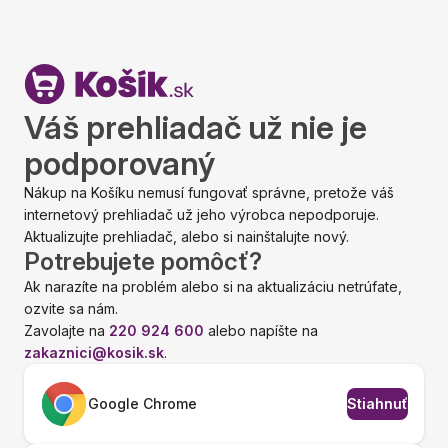
Váš prehliadač už nie je
podporovaný
Nákup na Košíku nemusí fungovať správne, pretože váš
internetový prehliadač už jeho výrobca nepodporuje.
Aktualizujte prehliadač, alebo si nainštalujte nový.
Potrebujete pomôcť?
Ak narazíte na problém alebo si na aktualizáciu netrúfate,
ozvite sa nám.
Zavolajte na
220 924 600
alebo napíšte na
zakaznici@kosik.sk
.
Google Chrome
Stiahnuť