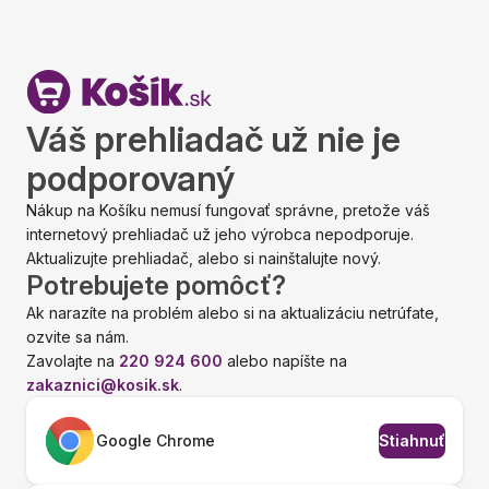
Váš prehliadač už nie je
podporovaný
Nákup na Košíku nemusí fungovať správne, pretože váš
internetový prehliadač už jeho výrobca nepodporuje.
Aktualizujte prehliadač, alebo si nainštalujte nový.
Potrebujete pomôcť?
Ak narazíte na problém alebo si na aktualizáciu netrúfate,
ozvite sa nám.
Zavolajte na
220 924 600
alebo napíšte na
zakaznici@kosik.sk
.
Google Chrome
Stiahnuť