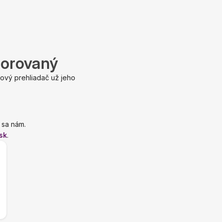
porovaný
ový prehliadač už jeho
 sa nám.
sk
.