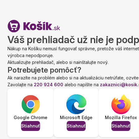
Váš prehliadač už nie je pod
Nákup na Košíku nemusí fungovať správne, pretože váš internet
výrobca nepodporuje.
Aktualizujte prehliadač, alebo si nainštalujte nový.
Potrebujete pomôcť?
Ak narazíte na problém alebo si na aktualizáciu netrúfate, ozvite
Zavolajte na
220 924 600
alebo napíšte na
zakaznici@kosik.
Google Chrome
Microsoft Edge
Mozilla Firefox
Stiahnuť
Stiahnuť
Stiahnuť