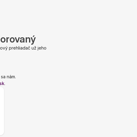
porovaný
ový prehliadač už jeho
 sa nám.
sk
.