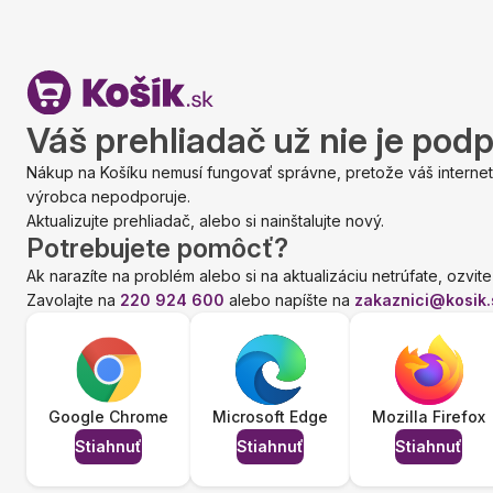
Váš prehliadač už nie je pod
Nákup na Košíku nemusí fungovať správne, pretože váš internet
výrobca nepodporuje.
Aktualizujte prehliadač, alebo si nainštalujte nový.
Potrebujete pomôcť?
Ak narazíte na problém alebo si na aktualizáciu netrúfate, ozvite
Zavolajte na
220 924 600
alebo napíšte na
zakaznici@kosik.
Google Chrome
Microsoft Edge
Mozilla Firefox
Stiahnuť
Stiahnuť
Stiahnuť