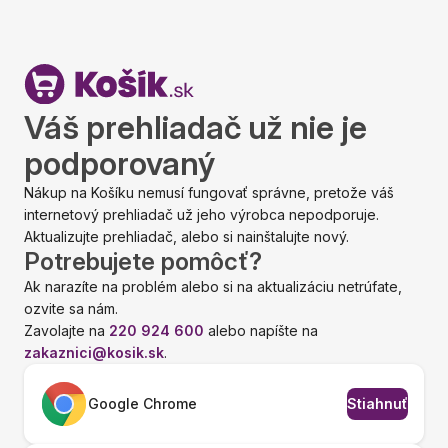
Váš prehliadač už nie je
podporovaný
Nákup na Košíku nemusí fungovať správne, pretože váš
internetový prehliadač už jeho výrobca nepodporuje.
Aktualizujte prehliadač, alebo si nainštalujte nový.
Potrebujete pomôcť?
Ak narazíte na problém alebo si na aktualizáciu netrúfate,
ozvite sa nám.
Zavolajte na
220 924 600
alebo napíšte na
zakaznici@kosik.sk
.
Google Chrome
Stiahnuť