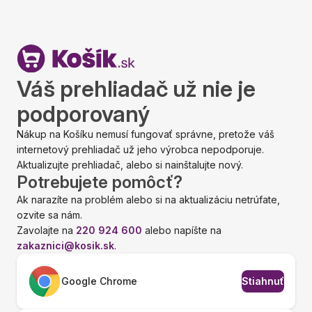
Váš prehliadač už nie je
podporovaný
Nákup na Košíku nemusí fungovať správne, pretože váš
internetový prehliadač už jeho výrobca nepodporuje.
Aktualizujte prehliadač, alebo si nainštalujte nový.
Potrebujete pomôcť?
Ak narazíte na problém alebo si na aktualizáciu netrúfate,
ozvite sa nám.
Zavolajte na
220 924 600
alebo napíšte na
zakaznici@kosik.sk
.
Google Chrome
Stiahnuť