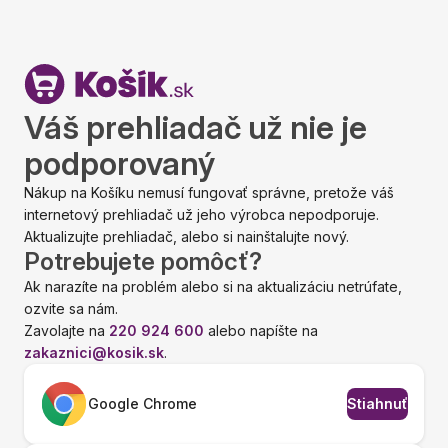
Váš prehliadač už nie je
podporovaný
Nákup na Košíku nemusí fungovať správne, pretože váš
internetový prehliadač už jeho výrobca nepodporuje.
Aktualizujte prehliadač, alebo si nainštalujte nový.
Potrebujete pomôcť?
Ak narazíte na problém alebo si na aktualizáciu netrúfate,
ozvite sa nám.
Zavolajte na
220 924 600
alebo napíšte na
zakaznici@kosik.sk
.
Google Chrome
Stiahnuť