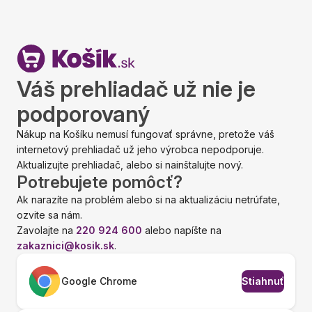
Váš prehliadač už nie je
podporovaný
Nákup na Košíku nemusí fungovať správne, pretože váš
internetový prehliadač už jeho výrobca nepodporuje.
Aktualizujte prehliadač, alebo si nainštalujte nový.
Potrebujete pomôcť?
Ak narazíte na problém alebo si na aktualizáciu netrúfate,
ozvite sa nám.
Zavolajte na
220 924 600
alebo napíšte na
zakaznici@kosik.sk
.
Google Chrome
Stiahnuť