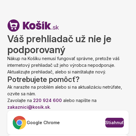
Váš prehliadač už nie je
podporovaný
Nákup na Košíku nemusí fungovať správne, pretože váš
internetový prehliadač už jeho výrobca nepodporuje.
Aktualizujte prehliadač, alebo si nainštalujte nový.
Potrebujete pomôcť?
Ak narazíte na problém alebo si na aktualizáciu netrúfate,
ozvite sa nám.
Zavolajte na
220 924 600
alebo napíšte na
zakaznici@kosik.sk
.
Google Chrome
Stiahnuť