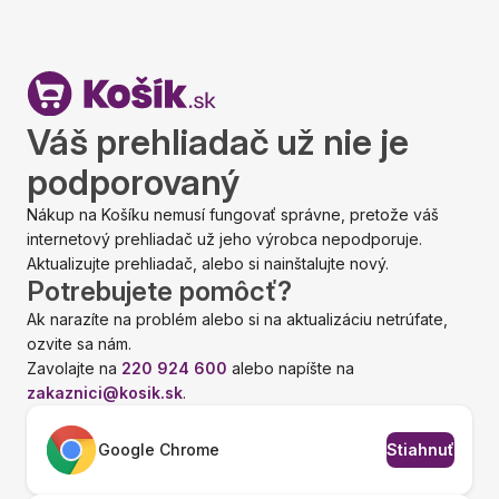
Váš prehliadač už nie je
podporovaný
Nákup na Košíku nemusí fungovať správne, pretože váš
internetový prehliadač už jeho výrobca nepodporuje.
Aktualizujte prehliadač, alebo si nainštalujte nový.
Potrebujete pomôcť?
Ak narazíte na problém alebo si na aktualizáciu netrúfate,
ozvite sa nám.
Zavolajte na
220 924 600
alebo napíšte na
zakaznici@kosik.sk
.
Google Chrome
Stiahnuť