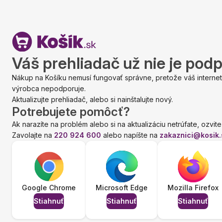
Váš prehliadač už nie je pod
Nákup na Košíku nemusí fungovať správne, pretože váš internet
výrobca nepodporuje.
Aktualizujte prehliadač, alebo si nainštalujte nový.
Potrebujete pomôcť?
Ak narazíte na problém alebo si na aktualizáciu netrúfate, ozvite
Zavolajte na
220 924 600
alebo napíšte na
zakaznici@kosik.
Google Chrome
Microsoft Edge
Mozilla Firefox
Stiahnuť
Stiahnuť
Stiahnuť