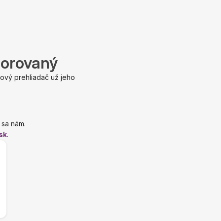
porovaný
ový prehliadač už jeho
 sa nám.
sk
.