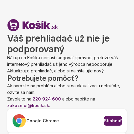
Váš prehliadač už nie je
podporovaný
Nákup na Košíku nemusí fungovať správne, pretože váš
internetový prehliadač už jeho výrobca nepodporuje.
Aktualizujte prehliadač, alebo si nainštalujte nový.
Potrebujete pomôcť?
Ak narazíte na problém alebo si na aktualizáciu netrúfate,
ozvite sa nám.
Zavolajte na
220 924 600
alebo napíšte na
zakaznici@kosik.sk
.
Google Chrome
Stiahnuť