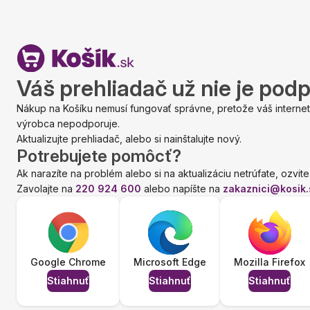
Váš prehliadač už nie je pod
Nákup na Košíku nemusí fungovať správne, pretože váš internet
výrobca nepodporuje.
Aktualizujte prehliadač, alebo si nainštalujte nový.
Potrebujete pomôcť?
Ak narazíte na problém alebo si na aktualizáciu netrúfate, ozvite
Zavolajte na
220 924 600
alebo napíšte na
zakaznici@kosik.
Google Chrome
Microsoft Edge
Mozilla Firefox
Stiahnuť
Stiahnuť
Stiahnuť