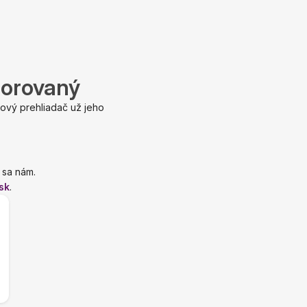
porovaný
ový prehliadač už jeho
 sa nám.
sk
.