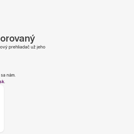
porovaný
ový prehliadač už jeho
 sa nám.
sk
.