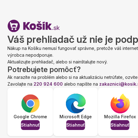
Váš prehliadač už nie je pod
Nákup na Košíku nemusí fungovať správne, pretože váš internet
výrobca nepodporuje.
Aktualizujte prehliadač, alebo si nainštalujte nový.
Potrebujete pomôcť?
Ak narazíte na problém alebo si na aktualizáciu netrúfate, ozvite
Zavolajte na
220 924 600
alebo napíšte na
zakaznici@kosik.
Google Chrome
Microsoft Edge
Mozilla Firefox
Stiahnuť
Stiahnuť
Stiahnuť