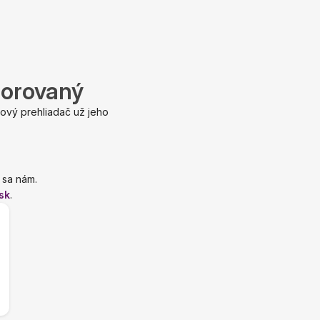
porovaný
ový prehliadač už jeho
 sa nám.
sk
.